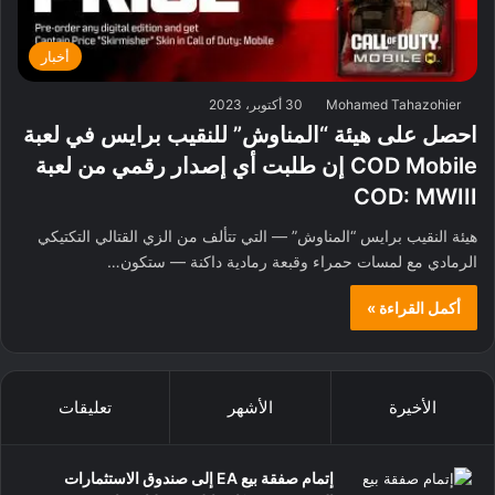
أخبار
Mohamed Tahazohier
30 أكتوبر، 2023
احصل على هيئة “المناوش” للنقيب برايس في لعبة
COD Mobile إن طلبت أي إصدار رقمي من لعبة
COD: MWIII
هيئة النقيب برايس “المناوش” — التي تتألف من الزي القتالي التكتيكي
الرمادي مع لمسات حمراء وقبعة رمادية داكنة — ستكون…
أكمل القراءة »
الأخيرة
الأشهر
تعليقات
إتمام صفقة بيع EA إلى صندوق الاستثمارات