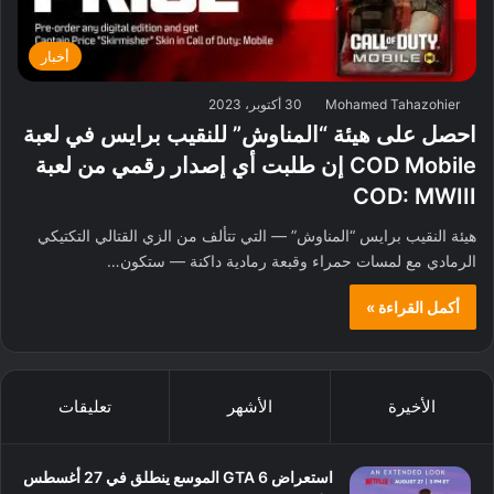
أخبار
Mohamed Tahazohier
30 أكتوبر، 2023
احصل على هيئة “المناوش” للنقيب برايس في لعبة
COD Mobile إن طلبت أي إصدار رقمي من لعبة
COD: MWIII
هيئة النقيب برايس “المناوش” — التي تتألف من الزي القتالي التكتيكي
الرمادي مع لمسات حمراء وقبعة رمادية داكنة — ستكون…
أكمل القراءة »
الأخيرة
الأشهر
تعليقات
استعراض GTA 6 الموسع ينطلق في 27 أغسطس