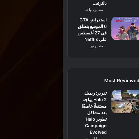
بالترتيب
منذ يوم واحد
استعراض GTA
6 الموسع ينطلق
في 27 أغسطس
على Netflix
منذ يومين
Most Reviewe
تقرير: ريميك
Halo 2 يواجه
مستقبلًا غامضًا
بعد مشاكل
تطوير Halo
Campaign
Evolved
منذ 23 ساعة