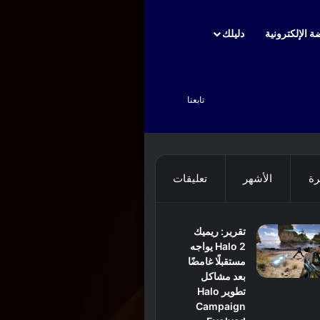
ة الإلكترونية
دليلك
بحث عن
تابعنا
رة
الأشهر
تعليقات
تقرير: ريميك
Halo 2 يواجه
مستقبلًا غامضًا
بعد مشاكل
تطوير Halo
Campaign