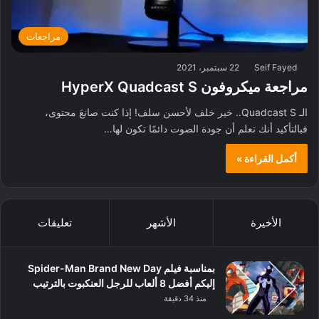
مراجعات
Seif Fayed
22 سبتمبر، 2021
مراجعة ميكروفون HyperX Quadcast S
الـ Quadcast S.. خير خلف لأحسن سلف! إذا كنت صانعَ محتوى،
فبالتأكيد أنك تعلم أن جودة الصوت دائمًا تكون لها…
أكمل القراءة »
الأخيرة
الأشهر
تعليقات
بمناسبة فيلم Spider-Man Brand New Day
إليكم أفضل 8 ألعاب للرجل العنكبوت بالترتيب
منذ 34 دقيقة