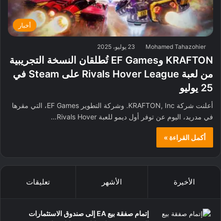
أخبار
Mohamed Tahazohier
23 يوليو، 2025
KRAFTON وEF Games تُطلقان النسخة التجريبية
من لعبة Rivals Hover League على Steam في
25 يوليو
أعلنت شركة KRAFTON, Inc. وشركة التطوير EF Games، التي مقرها
في مدريد، اليوم عن توفر أول ديمو للعبة Rivals Hover…
أكمل القراءة »
الأخيرة
الأشهر
تعليقات
إتمام صفقة بيع EA إلى صندوق الاستثمارات