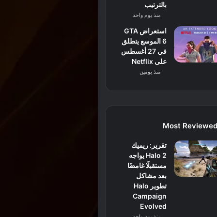
بالترتيب
منذ يوم واحد
استعراض GTA
6 الموسع ينطلق
في 27 أغسطس
على Netflix
منذ يومين
Most Reviewe
تقرير: ريميك
Halo 2 يواجه
مستقبلًا غامضًا
بعد مشاكل
تطوير Halo
Campaign
Evolved
منذ يوم واحد