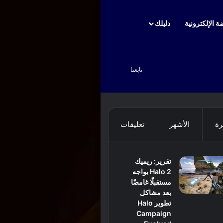
ة الإلكترونية
دليلك
بحث عن
تابعنا
رة
الأشهر
تعليقات
تقرير: ريميك
Halo 2 يواجه
مستقبلًا غامضًا
بعد مشاكل
تطوير Halo
Campaign