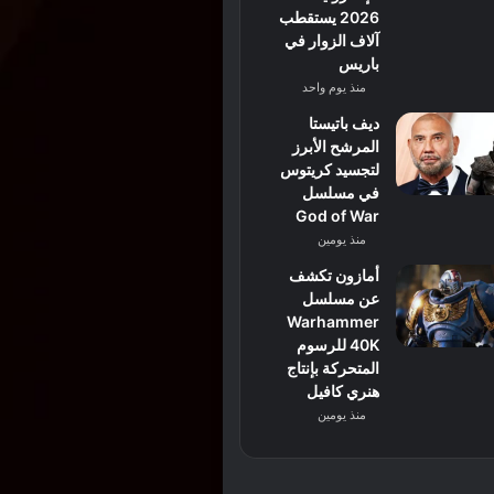
2026 يستقطب
آلاف الزوار في
باريس
منذ يوم واحد
ديف باتيستا
المرشح الأبرز
لتجسيد كريتوس
في مسلسل
God of War
منذ يومين
أمازون تكشف
عن مسلسل
Warhammer
40K للرسوم
المتحركة بإنتاج
هنري كافيل
منذ يومين