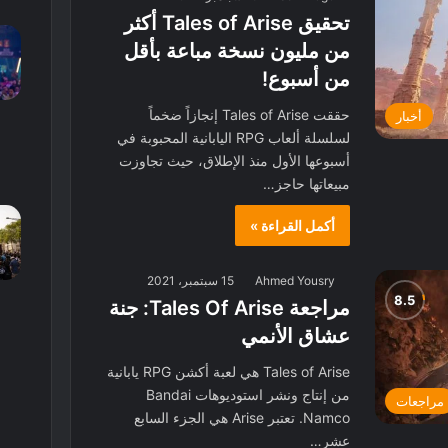
تحقيق Tales of Arise أكثر
من مليون نسخة مباعة بأقل
من أسبوع!
حققت Tales of Arise إنجازاً ضخماً
أخبار
لسلسلة ألعاب RPG اليابانية المحبوبة في
أسبوعها الأول منذ الإطلاق، حيث تجاوزت
مبيعاتها حاجز…
أكمل القراءة »
Ahmed Yousry
15 سبتمبر، 2021
مراجعة Tales Of Arise: جنة
عشاق الأنمي
Tales of Arise هي لعبة أكشن RPG يابانية
من إنتاج ونشر استوديوهات Bandai
مراجعات
Namco. تعتبر Arise هي الجزء السابع
عشر…