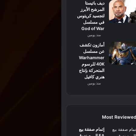
ديف باتيستا
المرشح الأبرز
لتجسيد كريتوس
في مسلسل
God of War
منذ يومين
أمازون تكشف
عن مسلسل
Warhammer
40K للرسوم
المتحركة بإنتاج
هنري كافيل
منذ يومين
Most Reviewe
إتمام صفقة بيع
EA إلى صندوق