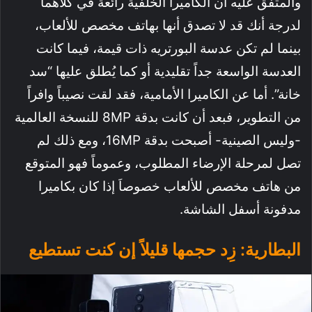
والمتفق عليه أن الكاميرا الخلفية رائعة في كلاهما
لدرجة أنك قد لا تصدق أنها بهاتف مخصص للألعاب،
بينما لم تكن عدسة البورتريه ذات قيمة، فيما كانت
العدسة الواسعة جداً تقليدية أو كما يُطلق عليها “سد
خانة”. أما عن الكاميرا الأمامية، فقد لقت نصيباً وافراً
من التطوير، فبعد أن كانت بدقة 8MP للنسخة العالمية
-وليس الصينية- أصبحت بدقة 16MP، ومع ذلك لم
تصل لمرحلة الإرضاء المطلوب، وعموماً فهو المتوقع
من هاتف مخصص للألعاب خصوصاَ إذا كان بكاميرا
مدفونة أسفل الشاشة.
البطارية: زِد حجمها قليلاً إن كنت تستطيع