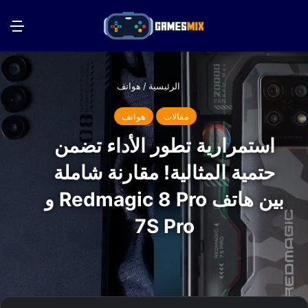
بحث عن
الق
الرئيسية
/
هواتف
مقالات
هواتف
استمرارية تطور الأداء تضمن
حتمية المثالية! مقارنة شاملة
بين هاتف Redmagic 8 Pro و
7S Pro