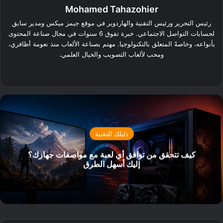
Mohamed Tahazohier
رئيس التحرير ورئيس التقنية والهاردوير في موقع جيمز ميكس ومدير سابق
لحسابات التواصل الاجتماعي. خبرة تفوق 6 سنوات في مجال صناعة المحتوى
بأنواعه، وخاصةً المتعلق بالتكنولوجيا. مهتم بصناعة الألعاب منذ نعومة أظافري،
ومحب لألعاب التصويب والخيال العلمي.
‫X
فيسبوك
لينكدإن
دليلك للتقنية
كيف تتحقق من توافق أي لعبة مع مواصفات جهازك؟
إليك أسهل الطرق