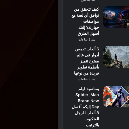
كيف تتحقق من
توافق أي لعبة مع
مواصفات
جهازك؟ إليك
أسهل الطرق
منذ 3 ساعات
6 ألعاب تقمص
أدوار في عالم
مفتوح تتميز
بأنظمة تطوير
فريدة من نوعها
منذ 3 ساعات
بمناسبة فيلم
Spider-Man
Brand New
Day إليكم أفضل
8 ألعاب للرجل
العنكبوت
بالترتيب