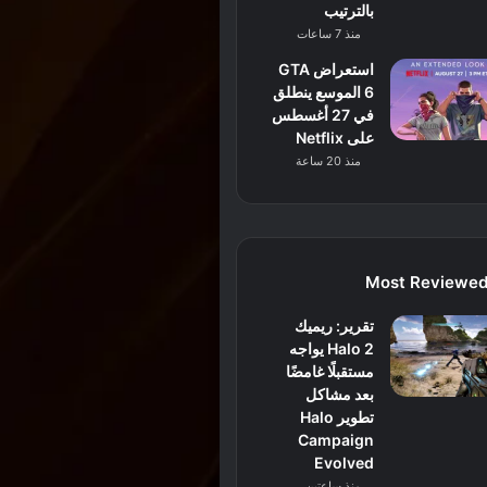
بالترتيب
منذ 7 ساعات
استعراض GTA
6 الموسع ينطلق
في 27 أغسطس
على Netflix
منذ 20 ساعة
Most Reviewe
تقرير: ريميك
Halo 2 يواجه
مستقبلًا غامضًا
بعد مشاكل
تطوير Halo
Campaign
Evolved
منذ ساعتين