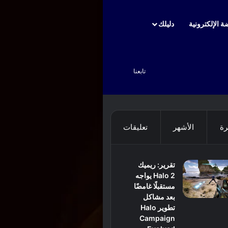
ة الإلكترونية
دليلك
بحث عن
تابعنا
رة
الأشهر
تعليقات
تقرير: ريميك
Halo 2 يواجه
مستقبلًا غامضًا
بعد مشاكل
تطوير Halo
Campaign