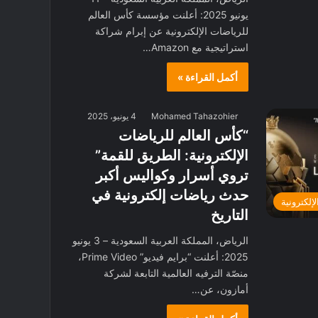
يونيو 2025: أعلنت مؤسسة كأس العالم
للرياضات الإلكترونية عن إبرام شراكة
استراتيجية مع Amazon…
أكمل القراءة »
Mohamed Tahazohier
4 يونيو، 2025
“كأس العالم للرياضات
الإلكترونية: الطريق للقمة”
تروي أسرار وكواليس أكبر
حدث رياضات إلكترونية في
لإلكترونية
التاريخ
الرياض، المملكة العربية السعودية – 3 يونيو
2025: أعلنت “برايم فيديو” Prime Video،
منصّة الترفيه العالمية التابعة لشركة
أمازون، عن…