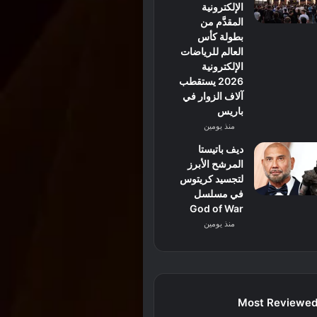
الإلكترونية
المقدَّم من
بطولة كأس
العالم للرياضات
الإلكترونية
2026 يستقطب
آلاف الزوار في
باريس
منذ يومين
ديف باتيستا
المرشح الأبرز
لتجسيد كريتوس
في مسلسل
God of War
منذ يومين
Most Reviewe