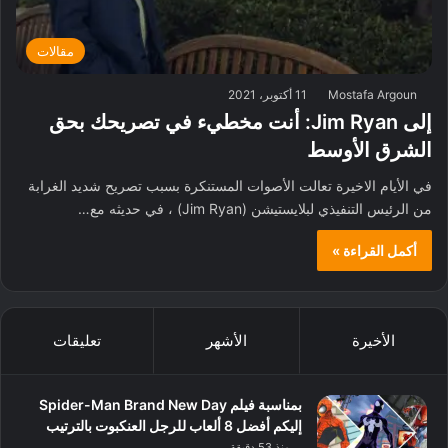
مقالات
Mostafa Argoun
11 أكتوبر، 2021
إلى Jim Ryan: أنت مخطيء في تصريحك بحق
الشرق الأوسط
في الأيام الاخيرة تعالت الأصوات المستنكرة بسبب تصريح شديد الغرابة
من الرئيس التنفيذي لبلايستيشن (Jim Ryan) ، في حديثه مع…
أكمل القراءة »
الأخيرة
الأشهر
تعليقات
بمناسبة فيلم Spider-Man Brand New Day
إليكم أفضل 8 ألعاب للرجل العنكبوت بالترتيب
منذ 53 دقيقة