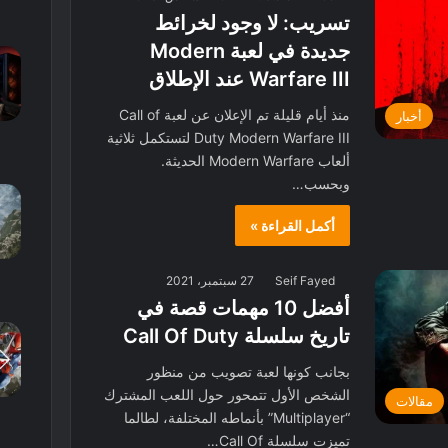
تسريب: لا وجود لخرائط
جديدة في لعبة Modern
Warfare III عند الإطلاق
منذ أيام قليلة تم الإعلان عن لعبة Call of
أخبار
Duty Modern Warfare III لتستكمل ثلاثية
ألعاب Modern Warfare الحديثة.
وبحسب…
أكمل القراءة »
Seif Fayed
27 سبتمبر، 2021
أفضل 10 مهمات قصة في
تاريخ سلسلة Call Of Duty
بجانب كونها لعبة تصويب من منظور
الشخص الأول تتمحور حول اللعب المشترك
مقالات
“Multiplayer” بأنماطه المختلفة، لطالما
تميزت سلسلة Call Of…