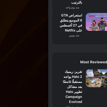
بالترتيب
منذ يوم واحد
استعراض GTA
6 الموسع ينطلق
في 27 أغسطس
على Netflix
منذ يومين
Most Reviewe
تقرير: ريميك
Halo 2 يواجه
مستقبلًا غامضًا
بعد مشاكل
تطوير Halo
Campaign
Evolved
منذ يوم واحد