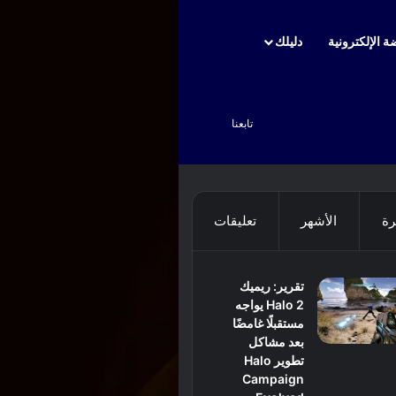
ة الإلكترونية
دليلك
بحث عن
تابعنا
رة
الأشهر
تعليقات
تقرير: ريميك
Halo 2 يواجه
مستقبلًا غامضًا
بعد مشاكل
تطوير Halo
Campaign