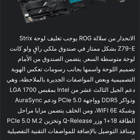
الانحدار من سلالة ROG يوجب تغليف لوحة Strix
Z79-E بشكل ممتاز في صندوق ملكي راقٍ ولو كانت
لوحة متوسطة السعر. يتضمن الصندوق من الأمام
تصميم اللوحة واسمها بجانب رسومات تعكس الهوية
التصميمية وبعض المواصفات الجديرة بالملاحظة، وهي
دعم الجيل الثالث عشر من Intel بمقبس LGA 1700
وذواكر DDR5 وواجهة PCIe 5.0 ودعم AuraSync
وشبكة WIFI 6E، ومن الخلف يتضمن مزايا مراحل
الطاقة 18+1 وزر Q-Release وتخزين PCIe 5.0 M.2
ومنافذ التوصيل بالإضافة للمواصفات التقنية التفصيلية