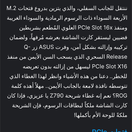
ننتقل للجانب السفلي، والذي يتزين بدروع فتحات M.2
الأربعة السوداء ذات الرسوم الرمادية والسوداء الغريبة
ومنفذ PCIe Slot 16x العلوي المُطعم بشريطين
فضيين ليستقر كارت الشاشة بعرشه مُرفهاً، ولضمان
تركيبه وإزالته بشكل آمن، وفرت ASUS زر Q-
Release السحري الذي يسحب السن الأيمن من منفذ
PCIe Slot X16 ليسهل من إزالته بدون تعريضه
للخطر.. دعنا من هذه الأشياء وانظر لهذا الغطاء الذي
تتوسطه نافذة لامعة بالجانب الأيمن.. مهلاً أهذه كلمة
ROG؟ نعم إنه غطاء شريحة Z790 يا عزيزي، فإذا كان
كارت الشاشة ملكاً لبطاقات الرسوم، فإن الشريحة
ملكةً للوحة الأم بأكملها!
فتحات PCIe