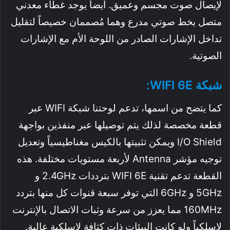
لإيصال صوت مجسم وعميق. أيضاً يوجد غطاء معدني
متصل بخط صوتي مدرع وهما مُصممان خصيصاً لتقليل
تداخل الإشارات الصادر من اللوحة الأم مع الإشارات
الصوتية.
شبكة WIFI 6E:
كما يتضح من اسمها، تدعم لوحتنا شبكة WIFI عبر
قطعة مخصصة لذلك يتم توصيلها عبر منفذين بواجهة
I/O Shield ويمكن تثبيتها بالكيس مغناطيسياً وتعديل
توجيه مؤشر Antenna لأربعة مستويات مختلفة. هذه
القطعة تدعم تقنية WIFI 6E بترددات 2.4GHz و
5GHz و 6GHz التي توفر سبعة قنوات كل منها بتردد
160MHz مما يعزز من سرعة وثبات الاتصال بالإنترنت
لاسلكياً ولو كانت البيئات ذات كثافة لاسلكية عالية.