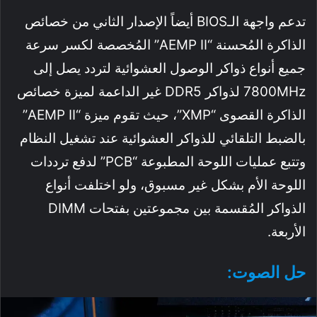
تدعم واجهة الـBIOS أيضاً الإصدار الثاني من خصائص
الذاكرة المُحسنة “AEMP II” المُخصصة لكسر سرعة
جميع أنواع ذواكر الوصول العشوائية لتردد يصل إلى
7800MHz لذواكر DDR5 غير الداعمة لميزة خصائص
الذاكرة القصوى “XMP”، حيث تقوم ميزة “AEMP II”
بالضبط التلقائي للذواكر العشوائية عند تشغيل النظام
وتتبع عمليات اللوحة المطبوعة “PCB” لدفع ترددات
اللوحة الأم بشكل غير مسبوق، ولو اختلفت أنواع
الذواكر المُقسمة بين مجموعتين بفتحات DIMM
الأربعة.
حل الصوت: