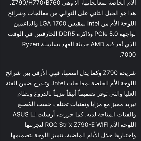
الأم الخاصة بمعالجاتها، ألا وهي Z790/H770/B760.
هذا هو الجيل الثاني على التوالي من معالجات وشرائح
اللوحة الأم من Intel بمقبس LGA 1700 والداعمين
لواجهة PCIe 5.0 وذاكرة DDR5 الخارقتين في الوقت
الذي تُعد فيه AMD حديثة العهد بسلسلة Ryzen
7000.
شريحة Z790 وكما يدل اسمها، فهي الأرقى بين شرائح
اللوحة الأم الخاصة بمعالجات Intel، وتندرج ضمن الفئة
العليا والتي توفر تصميماً أنيقاً مزيناً بالدروع ونظام
تبريد مميز مع مزايا وتقنيات تختلف حسب المُصنع
والفئات المتاحة لديه. كما حزرت، أرسلت لنا ASUS
اللوحة الأم ROG Strix Z790-E WIFI لتجربتها
واختبارها خلال الأيام الماضية، تتميز اللوحة بتصميمها