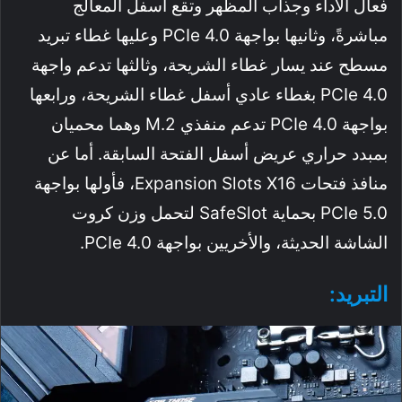
فعال الأداء وجذاب المظهر وتقع أسفل المعالج
مباشرةً، وثانيها بواجهة PCIe 4.0 وعليها غطاء تبريد
مسطح عند يسار غطاء الشريحة، وثالثها تدعم واجهة
PCIe 4.0 بغطاء عادي أسفل غطاء الشريحة، ورابعها
بواجهة PCIe 4.0 تدعم منفذي M.2 وهما محميان
بمبدد حراري عريض أسفل الفتحة السابقة. أما عن
منافذ فتحات Expansion Slots X16، فأولها بواجهة
PCIe 5.0 بحماية SafeSlot لتحمل وزن كروت
الشاشة الحديثة، والأخريين بواجهة PCIe 4.0.
التبريد: