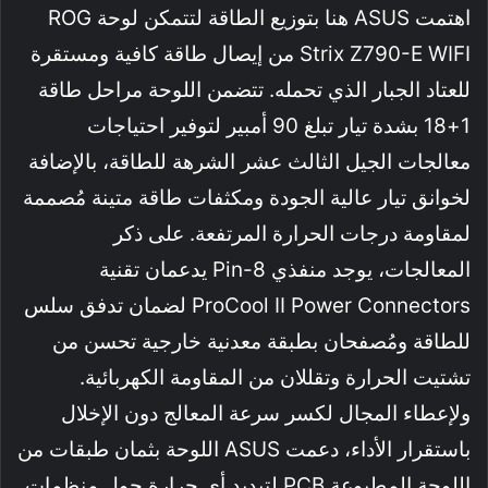
اهتمت ASUS هنا بتوزيع الطاقة لتتمكن لوحة ROG
Strix Z790-E WIFI من إيصال طاقة كافية ومستقرة
للعتاد الجبار الذي تحمله. تتضمن اللوحة مراحل طاقة
1+18 بشدة تيار تبلغ 90 أمبير لتوفير احتياجات
معالجات الجيل الثالث عشر الشرهة للطاقة، بالإضافة
لخوانق تيار عالية الجودة ومكثفات طاقة متينة مُصممة
لمقاومة درجات الحرارة المرتفعة. على ذكر
المعالجات، يوجد منفذي 8-Pin يدعمان تقنية
ProCool II Power Connectors لضمان تدفق سلس
للطاقة ومُصفحان بطبقة معدنية خارجية تحسن من
تشتيت الحرارة وتقللان من المقاومة الكهربائية.
ولإعطاء المجال لكسر سرعة المعالج دون الإخلال
باستقرار الأداء، دعمت ASUS اللوحة بثمان طبقات من
اللوحة المطبوعة PCB لتبديد أي حرارة حول منظمات