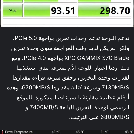
تدعم اللوحة تدعم وحدات تخزين بواجهة PCIe 5.0،
ولكن لم يكن لدينا وقت المراجعة سوى وحدة تخزين
XPG GAMMIX S70 Blade بواجهة PCIe 4.0، ومع
ذلك أردنا اختبار اللوحة الأم لمعرفة مدى استغلالها
لقدرات وحدة التخزين، وحقق سرعة قراءة مقدارها
7130MB/s وسرعة كتابة مقدارها 6700MB/s، وهذه
أرقام عظيمة مقارنةً بالسرعات المذكورة بالموقع
الرسمي لوحدة التخزين البالغة 7400MB/s و
6800MB/s على الترتيب.